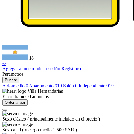
18+
es
Agregar anuncio
Iniciar sesión
Registrarse
Parámetros
Buscar
A domicilio
0
Apartamento
919
Salón
0
Independiente
919
Villa Hernandarias
Encontramos
0
anuncios
Ordenar por
Sexo clásico
(
principalmente incluido en el precio
)
Sexo anal
(
recargo medio 1 500 $AR
)