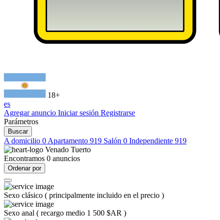
18+
es
Agregar anuncio
Iniciar sesión
Registrarse
Parámetros
Buscar
A domicilio
0
Apartamento
919
Salón
0
Independiente
919
Venado Tuerto
Encontramos
0
anuncios
Ordenar por
Sexo clásico
(
principalmente incluido en el precio
)
Sexo anal
(
recargo medio 1 500 $AR
)