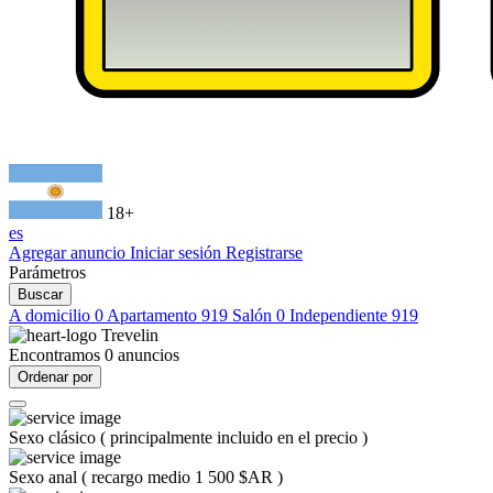
18+
es
Agregar anuncio
Iniciar sesión
Registrarse
Parámetros
Buscar
A domicilio
0
Apartamento
919
Salón
0
Independiente
919
Trevelin
Encontramos
0
anuncios
Ordenar por
Sexo clásico
(
principalmente incluido en el precio
)
Sexo anal
(
recargo medio 1 500 $AR
)