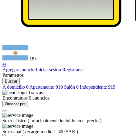
18+
es
Agregar anuncio
Iniciar sesión
Registrarse
Parámetros
Buscar
A domicilio
0
Apartamento
919
Salón
0
Independiente
919
Trancas
Encontramos
0
anuncios
Ordenar por
Sexo clásico
(
principalmente incluido en el precio
)
Sexo anal
(
recargo medio 1 500 $AR
)