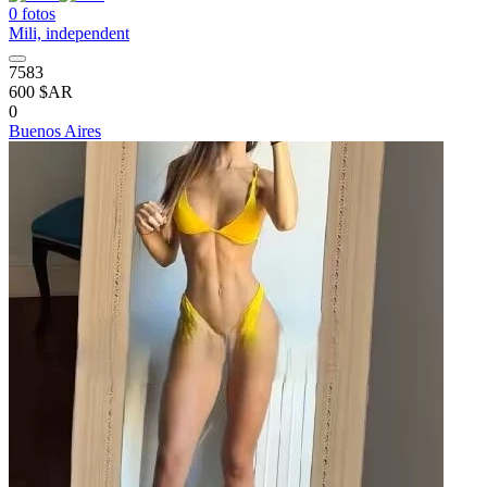
0 fotos
Mili, independent
7583
600 $AR
0
Buenos Aires