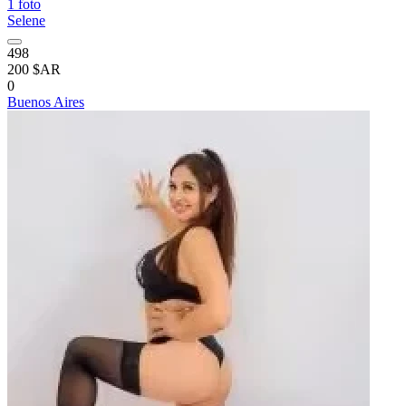
1 foto
Selene
498
200 $AR
0
Buenos Aires