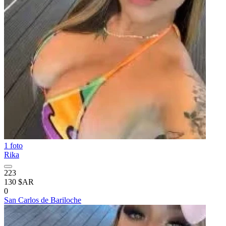
1 foto
Rika
223
130 $AR
0
San Carlos de Bariloche