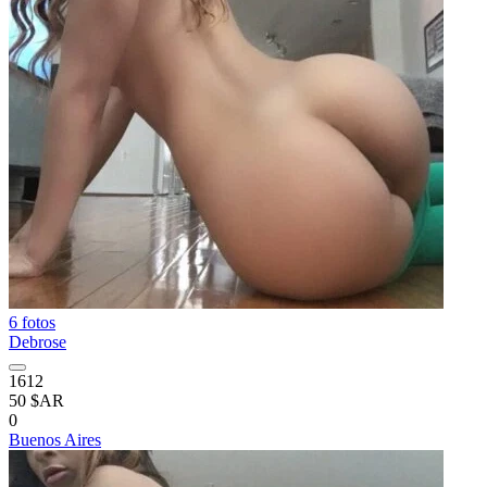
6 fotos
Debrose
1612
50 $AR
0
Buenos Aires