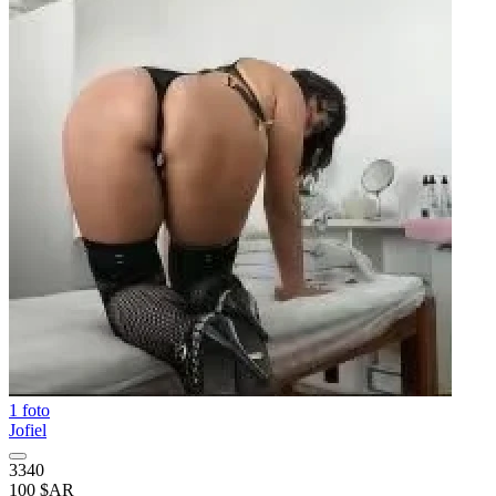
1 foto
Jofiel
3340
100 $AR