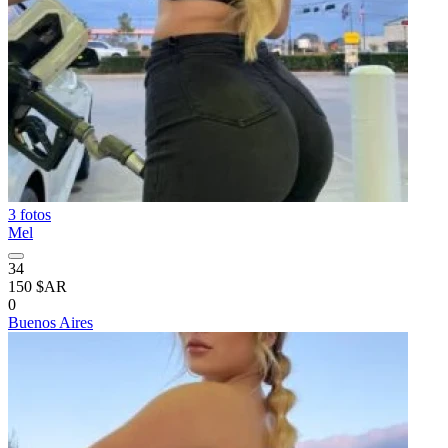
3 fotos
Mel
34
150 $AR
0
Buenos Aires