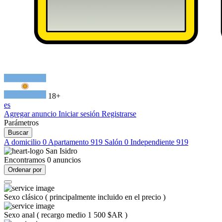
18+
es
Agregar anuncio
Iniciar sesión
Registrarse
Parámetros
Buscar
A domicilio
0
Apartamento
919
Salón
0
Independiente
919
San Isidro
Encontramos
0
anuncios
Ordenar por
Sexo clásico
(
principalmente incluido en el precio
)
Sexo anal
(
recargo medio 1 500 $AR
)