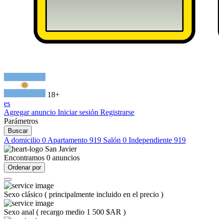
18+
es
Agregar anuncio
Iniciar sesión
Registrarse
Parámetros
Buscar
A domicilio
0
Apartamento
919
Salón
0
Independiente
919
San Javier
Encontramos
0
anuncios
Ordenar por
Sexo clásico
(
principalmente incluido en el precio
)
Sexo anal
(
recargo medio 1 500 $AR
)