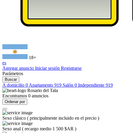
18+
es
Agregar anuncio
Iniciar sesión
Registrarse
Parámetros
Buscar
A domicilio
0
Apartamento
919
Salón
0
Independiente
919
Rosario del Tala
Encontramos
0
anuncios
Ordenar por
Sexo clásico
(
principalmente incluido en el precio
)
Sexo anal
(
recargo medio 1 500 $AR
)