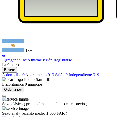
18+
es
Agregar anuncio
Iniciar sesión
Registrarse
Parámetros
Buscar
A domicilio
0
Apartamento
919
Salón
0
Independiente
919
Puerto San Julián
Encontramos
0
anuncios
Ordenar por
Sexo clásico
(
principalmente incluido en el precio
)
Sexo anal
(
recargo medio 1 500 $AR
)