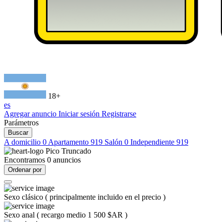
18+
es
Agregar anuncio
Iniciar sesión
Registrarse
Parámetros
Buscar
A domicilio
0
Apartamento
919
Salón
0
Independiente
919
Pico Truncado
Encontramos
0
anuncios
Ordenar por
Sexo clásico
(
principalmente incluido en el precio
)
Sexo anal
(
recargo medio 1 500 $AR
)