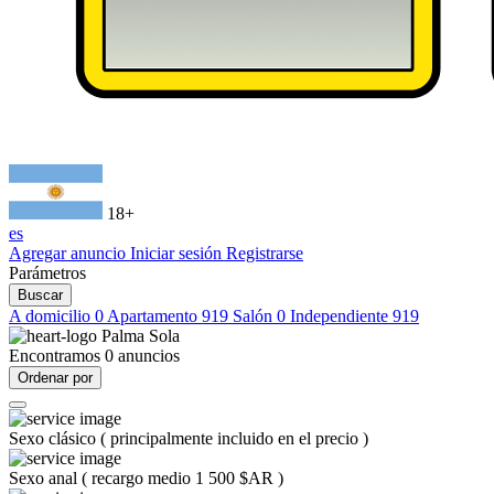
18+
es
Agregar anuncio
Iniciar sesión
Registrarse
Parámetros
Buscar
A domicilio
0
Apartamento
919
Salón
0
Independiente
919
Palma Sola
Encontramos
0
anuncios
Ordenar por
Sexo clásico
(
principalmente incluido en el precio
)
Sexo anal
(
recargo medio 1 500 $AR
)