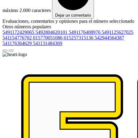
máximo 2.000 caracteres
Dejar un comentario
Evaluaciones, comentarios y opiniones para el número seleccionado
Otros números populares
5491172429065
5492804620101
5491176408976
5491125627025
541154776702
015770051086
015257315136
542944564387
541176364629
541131484369