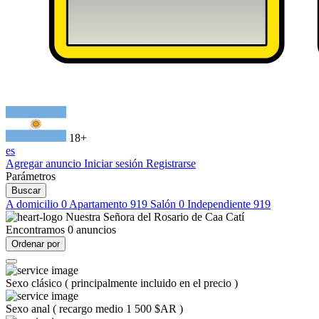
18+
es
Agregar anuncio
Iniciar sesión
Registrarse
Parámetros
Buscar
A domicilio
0
Apartamento
919
Salón
0
Independiente
919
Nuestra Señora del Rosario de Caa Catí
Encontramos
0
anuncios
Ordenar por
Sexo clásico
(
principalmente incluido en el precio
)
Sexo anal
(
recargo medio 1 500 $AR
)