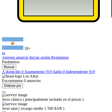
18+
es
Agregar anuncio
Iniciar sesión
Registrarse
Parámetros
Buscar
A domicilio
0
Apartamento
919
Salón
0
Independiente
919
Los Altos
Encontramos
0
anuncios
Ordenar por
Sexo clásico
(
principalmente incluido en el precio
)
Sexo anal
(
recargo medio 1 500 $AR
)