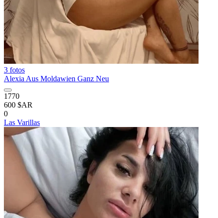
3 fotos
Alexia Aus Moldawien Ganz Neu
1770
600 $AR
0
Las Varillas