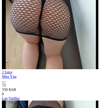
2 fotos
Miss Yna
72
550 $AR
0
Las Varillas