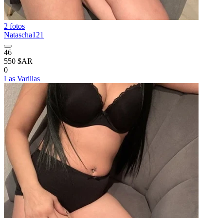
2 fotos
Natascha121
46
550 $AR
0
Las Varillas