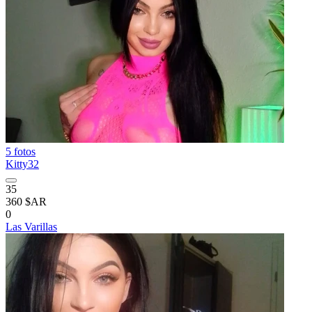
5 fotos
Kitty32
35
360 $AR
0
Las Varillas