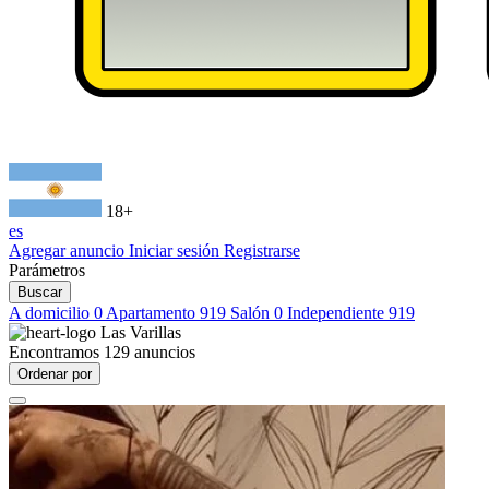
18+
es
Agregar anuncio
Iniciar sesión
Registrarse
Parámetros
Buscar
A domicilio
0
Apartamento
919
Salón
0
Independiente
919
Las Varillas
Encontramos
129
anuncios
Ordenar por