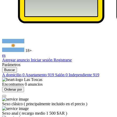
18+
es
Agregar anuncio
Iniciar sesión
Registrarse
Parámetros
Buscar
A domicilio
0
Apartamento
919
Salón
0
Independiente
919
Las Toscas
Encontramos
0
anuncios
Ordenar por
Sexo clásico
(
principalmente incluido en el precio
)
Sexo anal
(
recargo medio 1 500 $AR
)