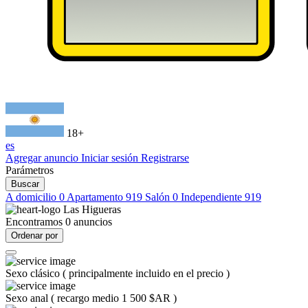
18+
es
Agregar anuncio
Iniciar sesión
Registrarse
Parámetros
Buscar
A domicilio
0
Apartamento
919
Salón
0
Independiente
919
Las Higueras
Encontramos
0
anuncios
Ordenar por
Sexo clásico
(
principalmente incluido en el precio
)
Sexo anal
(
recargo medio 1 500 $AR
)