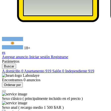
18+
es
Agregar anuncio
Iniciar sesión
Registrarse
Parámetros
Buscar
A domicilio
0
Apartamento
919
Salón
0
Independiente
919
Laboulaye
Encontramos
0
anuncios
Ordenar por
Sexo clásico
(
principalmente incluido en el precio
)
Sexo anal
(
recargo medio 1 500 $AR
)