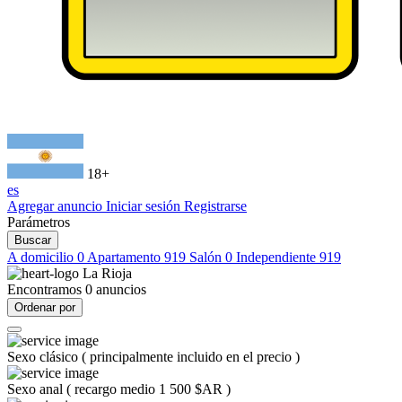
18+
es
Agregar anuncio
Iniciar sesión
Registrarse
Parámetros
Buscar
A domicilio
0
Apartamento
919
Salón
0
Independiente
919
La Rioja
Encontramos
0
anuncios
Ordenar por
Sexo clásico
(
principalmente incluido en el precio
)
Sexo anal
(
recargo medio 1 500 $AR
)