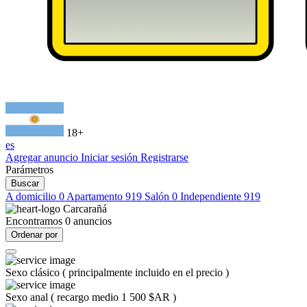
18+
es
Agregar anuncio
Iniciar sesión
Registrarse
Parámetros
Buscar
A domicilio
0
Apartamento
919
Salón
0
Independiente
919
Carcarañá
Encontramos
0
anuncios
Ordenar por
Sexo clásico
(
principalmente incluido en el precio
)
Sexo anal
(
recargo medio 1 500 $AR
)