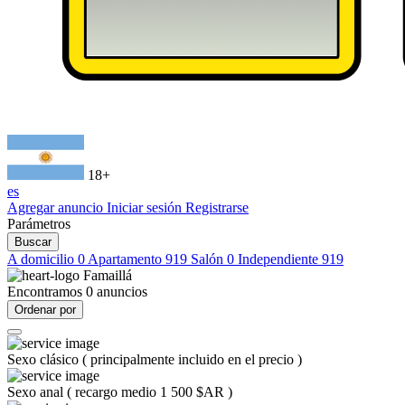
18+
es
Agregar anuncio
Iniciar sesión
Registrarse
Parámetros
Buscar
A domicilio
0
Apartamento
919
Salón
0
Independiente
919
Famaillá
Encontramos
0
anuncios
Ordenar por
Sexo clásico
(
principalmente incluido en el precio
)
Sexo anal
(
recargo medio 1 500 $AR
)