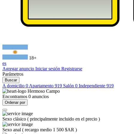
18+
es
Agregar anuncio
Iniciar sesión
Registrarse
Parámetros
Buscar
A domicilio
0
Apartamento
919
Salón
0
Independiente
919
Hermoso Campo
Encontramos
0
anuncios
Ordenar por
Sexo clásico
(
principalmente incluido en el precio
)
Sexo anal
(
recargo medio 1 500 $AR
)