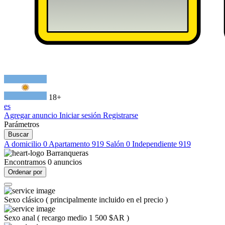
18+
es
Agregar anuncio
Iniciar sesión
Registrarse
Parámetros
Buscar
A domicilio
0
Apartamento
919
Salón
0
Independiente
919
Barranqueras
Encontramos
0
anuncios
Ordenar por
Sexo clásico
(
principalmente incluido en el precio
)
Sexo anal
(
recargo medio 1 500 $AR
)