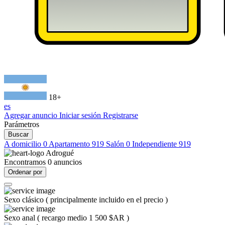
18+
es
Agregar anuncio
Iniciar sesión
Registrarse
Parámetros
Buscar
A domicilio
0
Apartamento
919
Salón
0
Independiente
919
Adrogué
Encontramos
0
anuncios
Ordenar por
Sexo clásico
(
principalmente incluido en el precio
)
Sexo anal
(
recargo medio 1 500 $AR
)